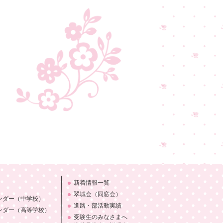
新着情報一覧
翠城会（同窓会）
ンダー
（中学校）
進路・部活動実績
ンダー
（高等学校）
受験生のみなさまへ