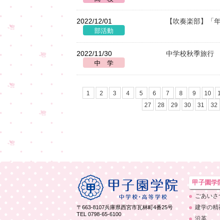
2022/12/01
【吹奏楽部】「
2022/11/30
中学校秋季旅行
1
2
3
4
5
6
7
8
9
10
27
28
29
30
31
32
甲子園学
ごあいさ
建学の精
〒663-8107
兵庫県西宮市瓦林町4番25号
TEL 0798-65-6100
沿革