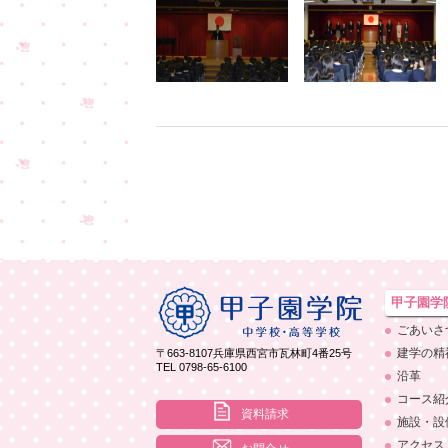
甲子園学
ごあいさ
建学の精
〒663-8107
兵庫県西宮市瓦林町4番25号
TEL 0798-65-6100
沿革
コース紹
資料請求
施設・設
アクセス