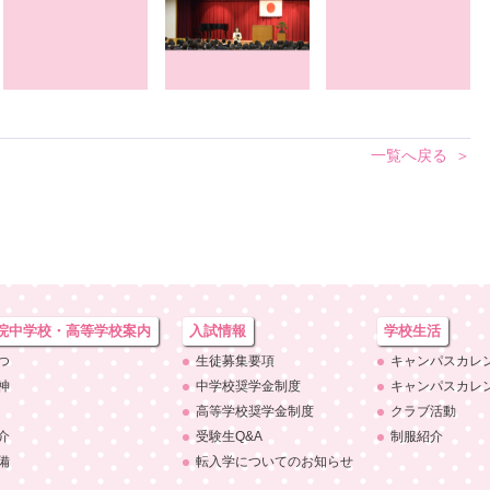
一覧へ戻る
院中学校・
高等学校案内
入試情報
学校生活
つ
生徒募集要項
キャンパスカレ
神
中学校奨学金制度
キャンパスカレ
高等学校奨学金制度
クラブ活動
介
受験生Q&A
制服紹介
備
転入学についての
お知らせ