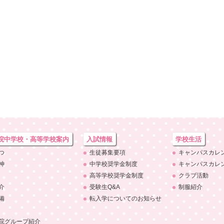
院中学校・
高等学校案内
入試情報
学校生活
つ
生徒募集要項
キャンパスカレ
神
中学校奨学金制度
キャンパスカレ
高等学校奨学金制度
クラブ活動
介
受験生Q&A
制服紹介
備
転入学についての
お知らせ
院
グループ紹介