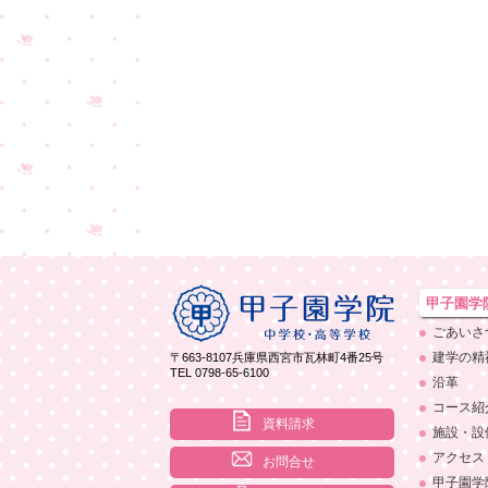
甲子園学
ごあいさ
建学の精
〒663-8107
兵庫県西宮市瓦林町4番25号
TEL 0798-65-6100
沿革
コース紹
資料請求
施設・設
アクセス
お問合せ
甲子園学