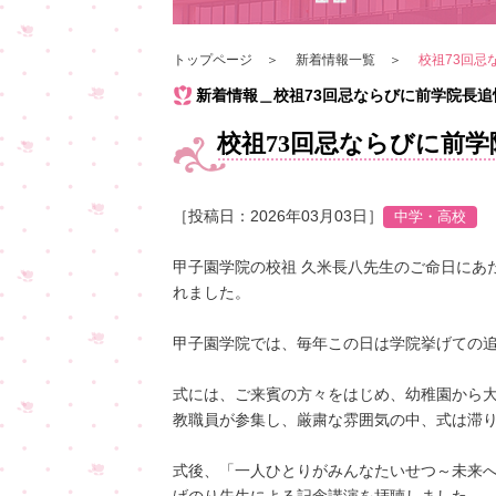
トップページ
新着情報一覧
校祖73回忌
新着情報＿校祖73回忌ならびに前学院長
校祖73回忌ならびに前
［投稿日：2026年03月03日］
甲子園学院の校祖 久米長八先生のご命日にあ
れました。
甲子園学院では、毎年この日は学院挙げての
式には、ご来賓の方々をはじめ、幼稚園から
教職員が参集し、厳粛な雰囲気の中、式は滞
式後、「一人ひとりがみんなたいせつ～未来