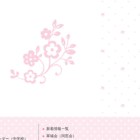
新着情報一覧
翠城会（同窓会）
ンダー
（中学校）